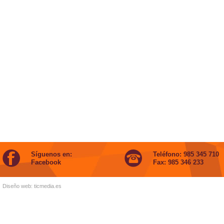
Síguenos en:
Teléfono: 985 345 710
Facebook
Fax: 985 346 233
Diseño web:
ticmedia.es