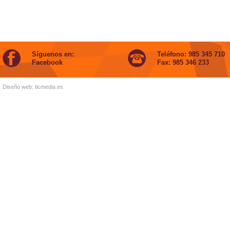
Síguenos en:
Teléfono: 985 345 710
Facebook
Fax: 985 346 233
Diseño web:
ticmedia.es