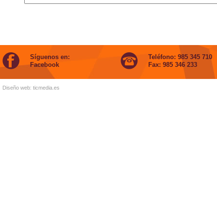
Síguenos en:
Teléfono: 985 345 710
Facebook
Fax: 985 346 233
Diseño web:
ticmedia.es